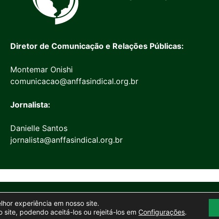
Diretor de Comunicação e Relações Públicas:
Montemar Onishi
comunicacao@anffasindical.org.br
Jornalista:
Danielle Santos
jornalista@anffasindical.org.br
© 2026 Anffa Sindical
elhor experiência em nosso site.
Site desenvolvido por
Marketing Objetivo
 site, podendo aceitá-los ou rejeitá-los em
Configurações
.