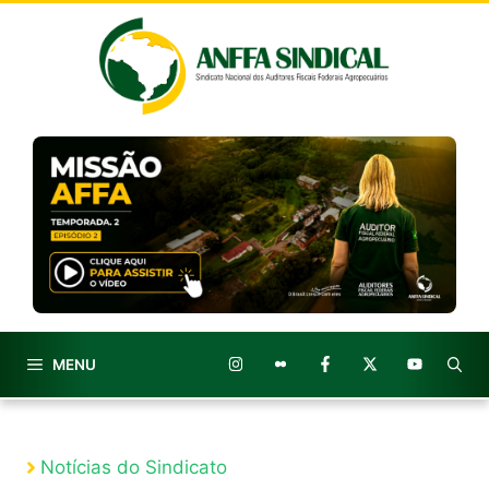
Pular
para
o
conteúdo
MENU
Notícias do Sindicato