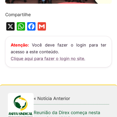
Compartilhe
X
W
F
G
h
a
m
at
c
ai
Atenção:
Você deve fazer o login para ter
s
e
l
acesso a este conteúdo.
A
b
Clique aqui para fazer o login no site.
p
o
p
o
k
« Notícia Anterior
Reunião da Direx começa nesta