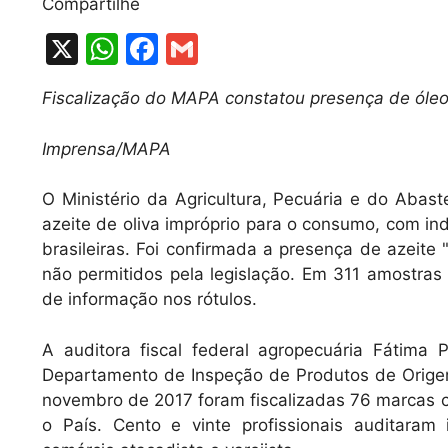
Compartilhe
X
W
F
G
h
a
m
Fiscalização do MAPA constatou presença de óle
at
c
ai
s
e
l
Imprensa/MAPA
A
b
O Ministério da Agricultura, Pecuária e do Abas
p
o
azeite de oliva impróprio para o consumo, com i
p
o
brasileiras. Foi confirmada a presença de azeite 
k
não permitidos pela legislação. Em 311 amostra
de informação nos rótulos.
A auditora fiscal federal agropecuária Fátima 
Departamento de Inspeção de Produtos de Origem
novembro de 2017 foram fiscalizadas 76 marcas c
o País. Cento e vinte profissionais auditara