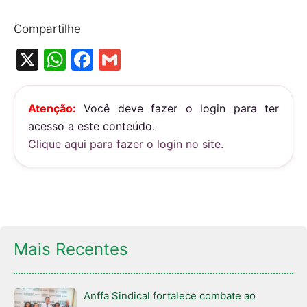
Compartilhe
X
W
F
G
h
a
m
at
c
ai
Atenção:
Você deve fazer o login para ter
s
e
l
acesso a este conteúdo.
A
b
Clique aqui para fazer o login no site.
p
o
p
o
k
Mais Recentes
Anffa Sindical fortalece combate ao