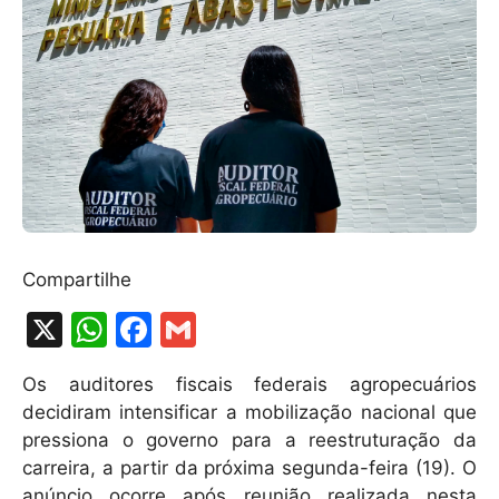
Compartilhe
X
W
F
G
h
a
m
Os auditores fiscais federais agropecuários
at
c
ai
decidiram intensificar a mobilização nacional que
s
e
l
pressiona o governo para a reestruturação da
A
b
carreira, a partir da próxima segunda-feira (19). O
anúncio ocorre após reunião realizada nesta