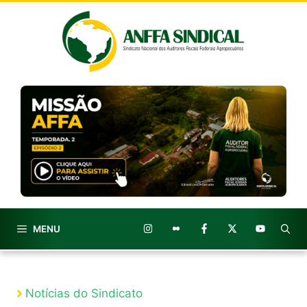
Pular
para
o
conteúdo
MENU
Notícias do Sindicato