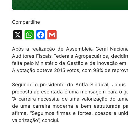
Compartilhe
X
W
F
G
h
a
m
Após a realização de Assembleia Geral Nacional
at
c
ai
Auditores Fiscais Federais Agropecuários, decidir
s
e
l
feita pelo Ministério da Gestão e da Inovação em S
A
b
A votação obteve 2015 votos, com 98% de reprov
p
o
Segundo o presidente do Anffa Sindical, Janus
p
o
proposta apresentada é uma mensagem para o gove
k
“A carreira necessita de uma valorização do tam
de uma carreira moderna e bem estruturada pa
afirma. “Seguimos firmes e fortes, coesos e uni
valorização”, conclui.