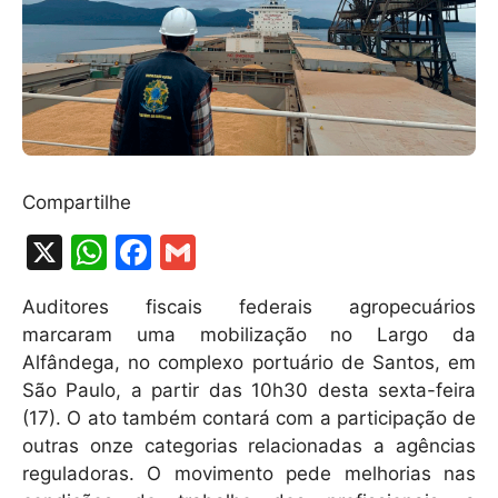
Compartilhe
X
W
F
G
h
a
m
Auditores fiscais federais agropecuários
at
c
ai
marcaram uma mobilização no Largo da
s
e
l
Alfândega, no complexo portuário de Santos, em
A
b
São Paulo, a partir das 10h30 desta sexta-feira
(17). O ato também contará com a participação de
p
o
outras onze categorias relacionadas a agências
p
o
reguladoras. O movimento pede melhorias nas