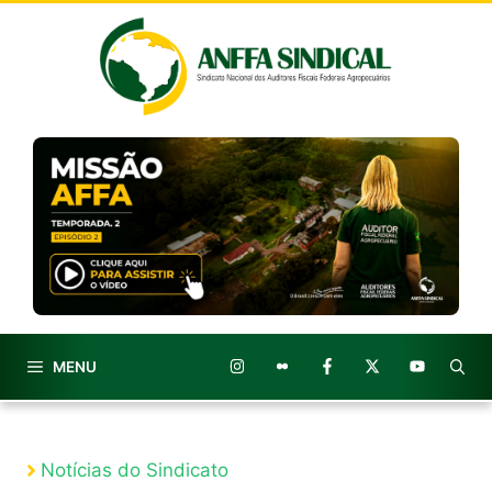
Pular
para
o
conteúdo
MENU
Notícias do Sindicato