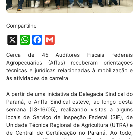
Compartilhe
X
W
F
G
h
a
m
Cerca de 45 Auditores Fiscais Federais
at
c
ai
Agropecuários (Affas) receberam orientações
s
e
l
técnicas e jurídicas relacionadas à mobilização e
A
b
às atividades da carreira
p
o
A partir de uma iniciativa da Delegacia Sindical do
p
o
Paraná, o Anffa Sindical esteve, ao longo desta
k
semana (13-16/05), realizando visitas a alguns
locais de Serviço de Inspeção Federal (SIF), de
Unidade Técnica Regional de Agricultura (UTRA) e
de Central de Certificação no Paraná. Ao todo,