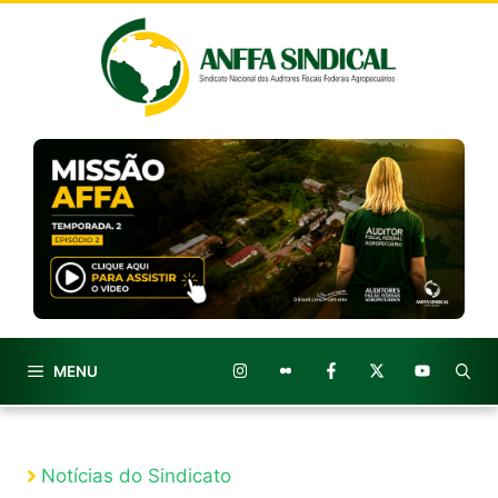
Pular
para
o
conteúdo
MENU
Notícias do Sindicato