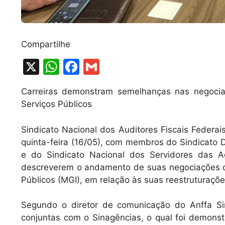
Compartilhe
X
W
F
G
h
a
m
Carreiras demonstram semelhanças nas negoci
at
c
ai
Serviços Públicos
s
e
l
A
b
Sindicato Nacional dos Auditores Fiscais Federais
quinta-feira (16/05), com membros do Sindicato
p
o
e do Sindicato Nacional dos Servidores das A
p
o
descreverem o andamento de suas negociações c
k
Públicos (MGI), em relação às suas reestruturaçõ
Segundo o diretor de comunicação do Anffa Sin
conjuntas com o Sinagências, o qual foi demonst