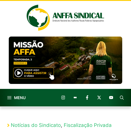
Pular
para
o
conteúdo
MENU
Notícias do Sindicato
,
Fiscalização Privada