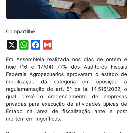
Compartilhe
X
W
F
G
h
a
m
Em Assembleia realizada nos dias de ontem e
at
c
ai
hoje (16 e 17/04) 77% dos Auditores Fiscais
s
e
l
Federais Agropecuários aprovaram o estado de
A
b
mobilização da categoria em oposição à
regulamentação do art. 5º da lei 14.515/2022, o
p
o
qual prevê o credenciamento de empresas
p
o
privadas para execução de atividades típicas de
k
Estado na área de fiscalização ante e post
mortem em frigoríficos.