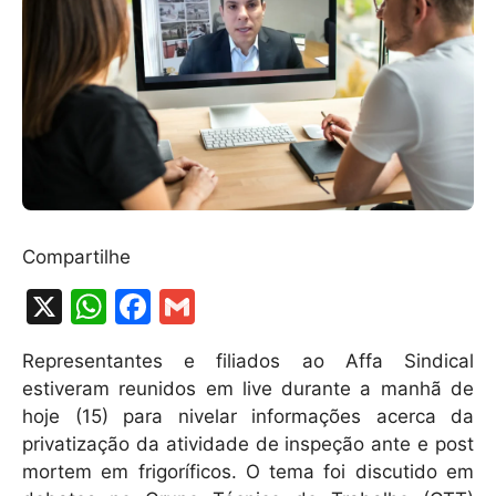
Compartilhe
X
W
F
G
h
a
m
Representantes e filiados ao Affa Sindical
at
c
ai
estiveram reunidos em live durante a manhã de
s
e
l
hoje (15) para nivelar informações acerca da
A
b
privatização da atividade de inspeção ante e post
mortem em frigoríficos. O tema foi discutido em
p
o