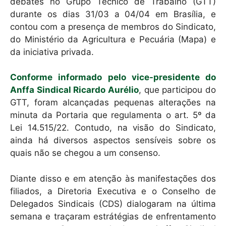
debates no Grupo Técnico de Trabalho (GTT)
p
o
durante os dias 31/03 a 04/04 em Brasília, e
k
contou com a presença de membros do Sindicato,
do Ministério da Agricultura e Pecuária (Mapa) e
da iniciativa privada.
Conforme informado pelo vice-presidente do
Anffa Sindical Ricardo Aurélio
, que participou do
GTT, foram alcançadas pequenas alterações na
minuta da Portaria que regulamenta o art. 5º da
Lei 14.515/22. Contudo, na visão do Sindicato,
ainda há diversos aspectos sensíveis sobre os
quais não se chegou a um consenso.
Diante disso e em atenção às manifestações dos
filiados, a Diretoria Executiva e o Conselho de
Delegados Sindicais (CDS) dialogaram na última
semana e traçaram estrátégias de enfrentamento