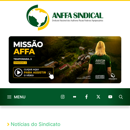
Pular
para
o
conteúdo
MENU
Notícias do Sindicato