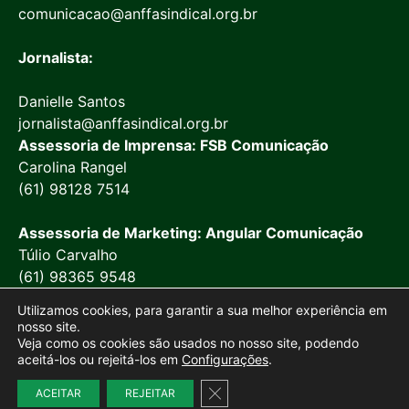
comunicacao@anffasindical.org.br
Jornalista:
Danielle Santos
jornalista@anffasindical.org.br
Assessoria de Imprensa: FSB Comunicação
Carolina Rangel
(61) 98128 7514
Assessoria de Marketing: Angular Comunicação
Túlio Carvalho
(61) 98365 9548
Utilizamos cookies, para garantir a sua melhor experiência em
nosso site.
Veja como os cookies são usados no nosso site, podendo
aceitá-los ou rejeitá-los em
Configurações
.
© 2026 Anffa Sindical
Close GDPR Cookie Banner
ACEITAR
REJEITAR
Site desenvolvido por
Marketing Objetivo