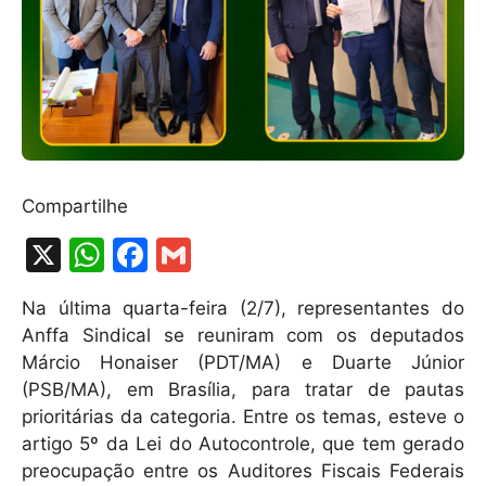
Compartilhe
X
W
F
G
h
a
m
Na última quarta-feira (2/7), representantes do
at
c
ai
Anffa Sindical se reuniram com os deputados
s
e
l
Márcio Honaiser (PDT/MA) e Duarte Júnior
A
b
(PSB/MA), em Brasília, para tratar de pautas
prioritárias da categoria. Entre os temas, esteve o
p
o
artigo 5º da Lei do Autocontrole, que tem gerado
p
o
preocupação entre os Auditores Fiscais Federais