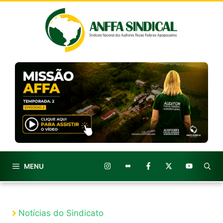
Pular
para
o
conteúdo
MENU
Notícias do Sindicato