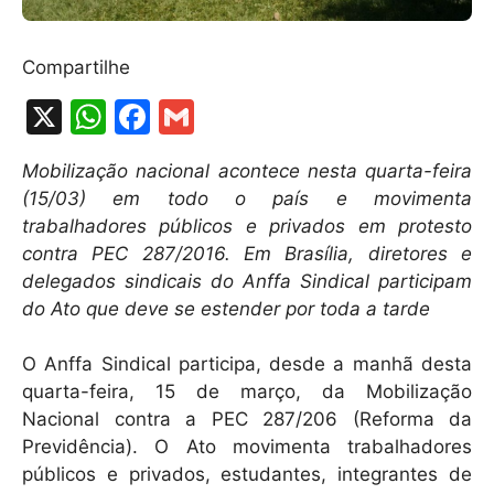
Compartilhe
X
W
F
G
h
a
m
Mobilização nacional acontece nesta quarta-feira
at
c
ai
(15/03) em todo o país e movimenta
s
e
l
trabalhadores públicos e privados em protesto
A
b
contra PEC 287/2016. Em Brasília, diretores e
delegados sindicais do Anffa Sindical participam
p
o
do Ato que deve se estender por toda a tarde
p
o
k
O Anffa Sindical participa, desde a manhã desta
quarta-feira, 15 de março, da Mobilização
Nacional contra a PEC 287/206 (Reforma da
Previdência). O Ato movimenta trabalhadores
públicos e privados, estudantes, integrantes de