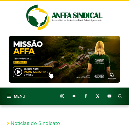
Pular
para
o
conteúdo
MENU
Notícias do Sindicato