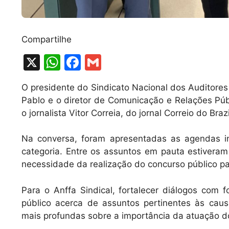
Compartilhe
X
W
F
G
h
a
m
O presidente do Sindicato Nacional dos Auditores 
at
c
ai
Pablo e o diretor de Comunicação e Relações Púb
s
e
l
o jornalista Vitor Correia, do jornal Correio do Braz
A
b
Na conversa, foram apresentadas as agendas in
p
o
categoria. Entre os assuntos em pauta estiveram 
p
o
necessidade da realização do concurso público p
k
Para o Anffa Sindical, fortalecer diálogos com 
público acerca de assuntos pertinentes às cau
mais profundas sobre a importância da atuação 