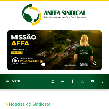
Pular
para
o
conteúdo
MENU
Notícias do Sindicato