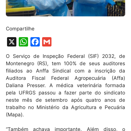
Compartilhe
X
W
F
G
h
a
m
O Serviço de Inspeção Federal (SIF) 2032, de
at
c
ai
Montenegro (RS), tem 100% de seus auditores
s
e
l
filiados ao Anffa Sindical com a inscrição da
A
b
Auditora Fiscal Federal Agropecuária (Affa)
Daliana Presser. A médica veterinária formada
p
o
pela UFRGS passou a fazer parte do sindicato
p
o
neste mês de setembro após quatro anos de
k
trabalho no Ministério da Agricultura e Pecuária
(Mapa).
“Também achava importante. Além disso, o