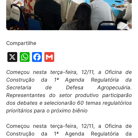
Compartilhe
X
W
F
G
h
a
m
Começou nesta terça-feira, 12/11, a Oficina de
at
c
ai
Construção da 1ª Agenda Regulatória da
s
e
l
Secretaria de Defesa Agropecuária.
A
b
Representantes do setor produtivo participarão
dos debates e selecionarão 60 temas regulatórios
p
o
prioritários para o próximo biênio
p
o
k
Começou nesta terça-feira, 12/11, a Oficina de
Construção da 1ª Agenda Regulatória da