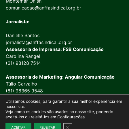
Montemar Onishi
comunicacao@anffasindical.org.br
Jornalista:
Danielle Santos
jornalista@anffasindical.org.br
Assessoria de Imprensa: FSB Comunicação
Carolina Rangel
(61) 98128 7514
Assessoria de Marketing: Angular Comunicação
Túlio Carvalho
(61) 98365 9548
Utilizamos cookies, para garantir a sua melhor experiência em
nosso site.
Veja como os cookies são usados no nosso site, podendo
aceitá-los ou rejeitá-los em
Configurações
.
© 2026 Anffa Sindical
Close GDPR Cookie Banner
ACEITAR
REJEITAR
Site desenvolvido por
Marketing Objetivo