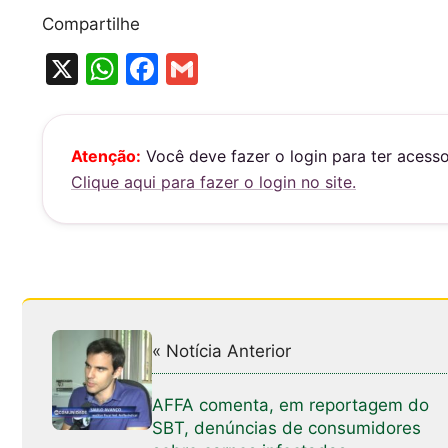
Compartilhe
X
W
F
G
h
a
m
at
c
ai
s
e
l
Atenção:
Você deve fazer o login para ter acess
Clique aqui para fazer o login no site.
A
b
p
o
p
o
k
« Notícia Anterior
AFFA comenta, em reportagem do
SBT, denúncias de consumidores