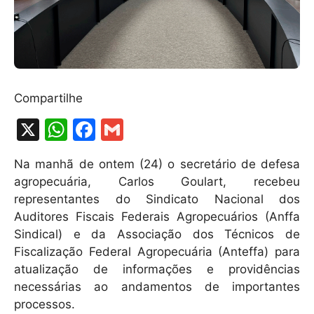
Compartilhe
X
W
F
G
h
a
m
Na manhã de ontem (24) o secretário de defesa
at
c
ai
agropecuária, Carlos Goulart, recebeu
s
e
l
representantes do Sindicato Nacional dos
A
b
Auditores Fiscais Federais Agropecuários (Anffa
Sindical) e da Associação dos Técnicos de
p
o
Fiscalização Federal Agropecuária (Anteffa) para
p
o
atualização de informações e providências
k
necessárias ao andamentos de importantes
processos.