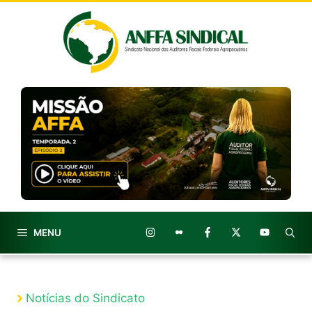
Pular
para
o
conteúdo
MENU
Notícias do Sindicato