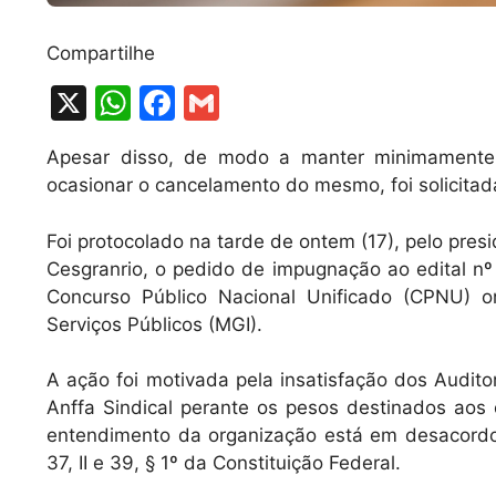
Compartilhe
X
W
F
G
h
a
m
Apesar disso, de modo a manter minimamente
at
c
ai
ocasionar o cancelamento do mesmo, foi solicitada
s
e
l
A
b
Foi protocolado na tarde de ontem (17), pelo pres
Cesgranrio, o pedido de impugnação ao edital nº 
p
o
Concurso Público Nacional Unificado (CPNU) o
p
o
Serviços Públicos (MGI).
k
A ação foi motivada pela insatisfação dos Audito
Anffa Sindical perante os pesos destinados aos 
entendimento da organização está em desacordo 
37, II e 39, § 1º da Constituição Federal.