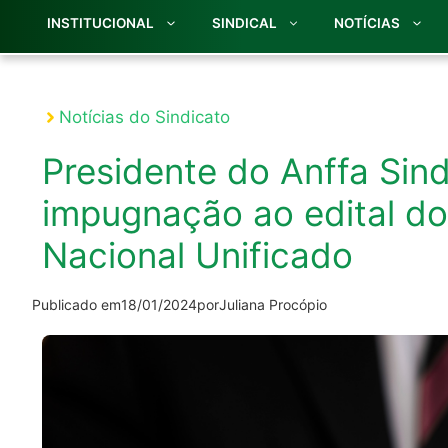
INSTITUCIONAL
SINDICAL
NOTÍCIAS
Notícias do Sindicato
Presidente do Anffa Sin
impugnação ao edital do
Nacional Unificado
Publicado em
18/01/2024
por
Juliana Procópio