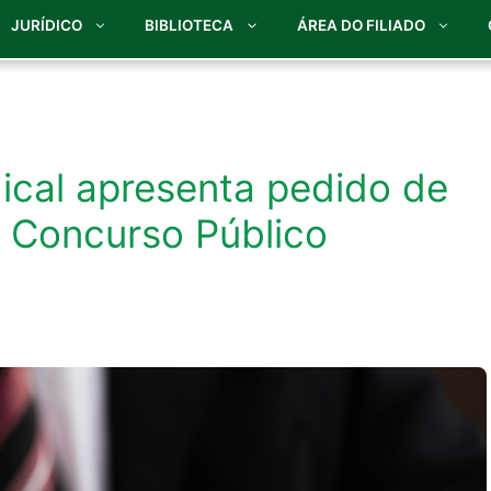
JURÍDICO
BIBLIOTECA
ÁREA DO FILIADO
dical apresenta pedido de
 Concurso Público