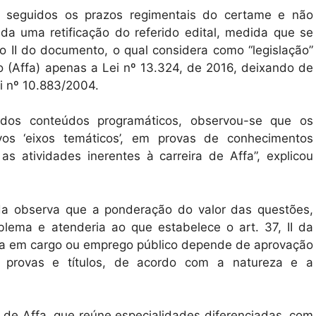
 seguidos os prazos regimentais do certame e não
da uma retificação do referido edital, medida que se
o II do documento, o qual considera como “legislação”
io (Affa) apenas a Lei nº 13.324, de 2016, deixando de
Lei nº 10.883/2004.
 dos conteúdos programáticos, observou-se que os
vos ‘eixos temáticos’, em provas de conhecimentos
s atividades inerentes à carreira de Affa”, explicou
ada observa que a ponderação do valor das questões,
blema e atenderia ao que estabelece o art. 37, II da
dura em cargo ou emprego público depende de aprovação
 provas e títulos, de acordo com a natureza e a
de Affa, que reúne especialidades diferenciadas, com