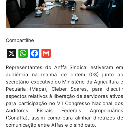
Compartilhe
X
W
F
G
h
a
m
Representantes do Anffa Sindical estiveram em
at
c
ai
audiência na manhã de ontem (03) junto ao
s
e
l
secretário-executivo do Ministério da Agricultura e
A
b
Pecuária (Mapa), Cleber Soares, para discutir
aspectos relativos à liberação de servidores ativos
p
o
para participação no VII Congresso Nacional dos
p
o
Auditores Fiscais Federais Agropecuários
k
(Conaffa), assim como para alinhar diretrizes de
comunicação entre Affas e o sindicato.