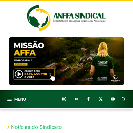
Pular
para
o
conteúdo
MENU
Notícias do Sindicato