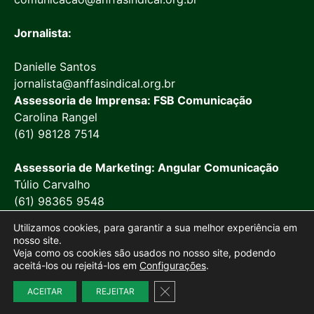
Jornalista:
Danielle Santos
jornalista@anffasindical.org.br
Assessoria de Imprensa: FSB Comunicação
Carolina Rangel
(61) 98128 7514
Assessoria de Marketing: Angular Comunicação
Túlio Carvalho
(61) 98365 9548
Utilizamos cookies, para garantir a sua melhor experiência em
nosso site.
Veja como os cookies são usados no nosso site, podendo
aceitá-los ou rejeitá-los em
Configurações
.
© 2026 Anffa Sindical
Close GDPR Cookie Banner
Site desenvolvido por
Marketing Objetivo
ACEITAR
REJEITAR