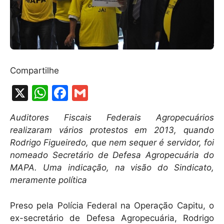
Compartilhe
X
W
F
G
h
a
m
Auditores Fiscais Federais Agropecuários
at
c
ai
realizaram vários protestos em 2013, quando
s
e
l
Rodrigo Figueiredo, que nem sequer é servidor, foi
A
b
nomeado Secretário de Defesa Agropecuária do
MAPA. Uma indicação, na visão do Sindicato,
p
o
meramente política
p
o
k
Preso pela Polícia Federal na Operação Capitu, o
ex-secretário de Defesa Agropecuária, Rodrigo