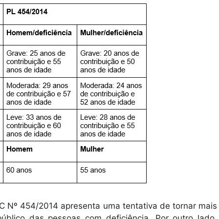
PLC Nº 454/2014 apresenta uma tentativa de tornar mais
público das pessoas com deficiência. Por outro lado,