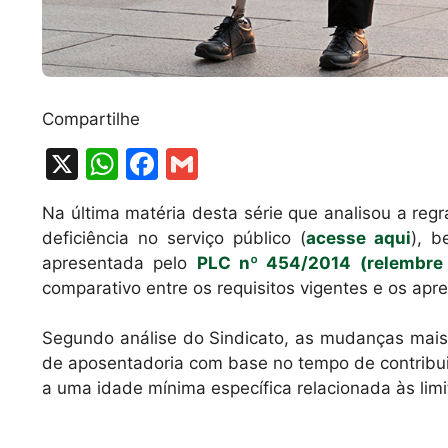
Compartilhe
X
W
F
G
h
a
m
Na última matéria desta série que analisou a reg
at
c
ai
deficiência no serviço público (
acesse aqui
), b
s
e
l
apresentada pelo
PLC nº 454/2014 (relembre 
A
b
comparativo entre os requisitos vigentes e os ap
p
o
Segundo análise do Sindicato, as mudanças mais 
p
o
de aposentadoria com base no tempo de contribuiç
k
a uma idade mínima específica relacionada às limit