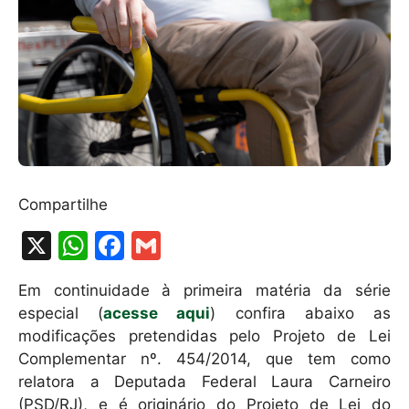
Compartilhe
X
W
F
G
h
a
m
Em continuidade à primeira matéria da série
at
c
ai
especial (
acesse aqui
) confira abaixo as
s
e
l
modificações pretendidas pelo Projeto de Lei
A
b
Complementar nº. 454/2014, que tem como
relatora a Deputada Federal Laura Carneiro
p
o
(PSD/RJ), e é originário do Projeto de Lei do