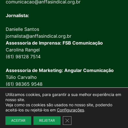
comunicacao@anffasindical.org.br
Jornalista:
Danielle Santos
jornalista@anffasindical.org.br
Assessoria de Imprensa: FSB Comunicação
Carolina Rangel
(61) 98128 7514
Assessoria de Marketing: Angular Comunicação
Túlio Carvalho
(61) 98365 9548
Utilizamos cookies, para garantir a sua melhor experiência em
nosso site.
Veja como os cookies são usados no nosso site, podendo
aceitá-los ou rejeitá-los em
Configurações
.
© 2026 Anffa Sindical
Close GDPR Cookie Banner
ACEITAR
REJEITAR
Site desenvolvido por
Marketing Objetivo