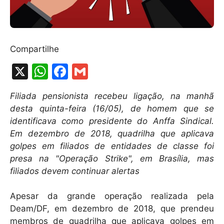
Compartilhe
X
W
F
G
h
a
m
Filiada pensionista recebeu ligação, na manhã
at
c
ai
desta quinta-feira (16/05), de homem que se
s
e
l
identificava como presidente do Anffa Sindical.
A
b
Em dezembro de 2018, quadrilha que aplicava
golpes em filiados de entidades de classe foi
p
o
presa na "Operação Strike", em Brasília, mas
p
o
filiados devem continuar alertas
k
Apesar da grande operação realizada pela
Deam/DF, em dezembro de 2018, que prendeu
membros de quadrilha que aplicava golpes em