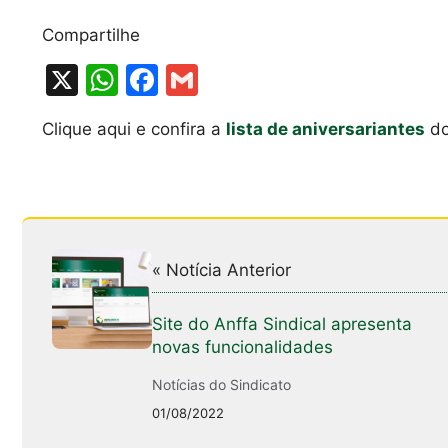
Compartilhe
X
W
F
G
h
a
m
Clique aqui e confira a
lista de aniversariantes
do
at
c
ai
s
e
l
A
b
p
o
p
o
« Notícia Anterior
k
Site do Anffa Sindical apresenta
novas funcionalidades
Notícias do Sindicato
01/08/2022