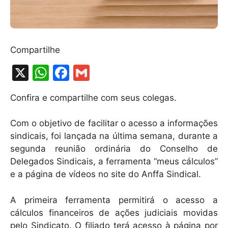
Compartilhe
X
W
F
G
h
a
m
Confira e compartilhe com seus colegas.
at
c
ai
s
e
l
Com o objetivo de facilitar o acesso a informações
A
b
sindicais, foi lançada na última semana, durante a
segunda reunião ordinária do Conselho de
p
o
Delegados Sindicais, a ferramenta “meus cálculos”
p
o
e a página de vídeos no site do Anffa Sindical.
k
A primeira ferramenta permitirá o acesso a
cálculos financeiros de ações judiciais movidas
pelo Sindicato. O filiado terá acesso à página por