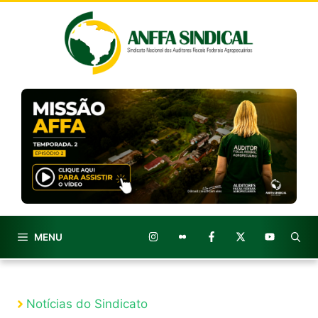
Pular
para
o
conteúdo
MENU
Notícias do Sindicato