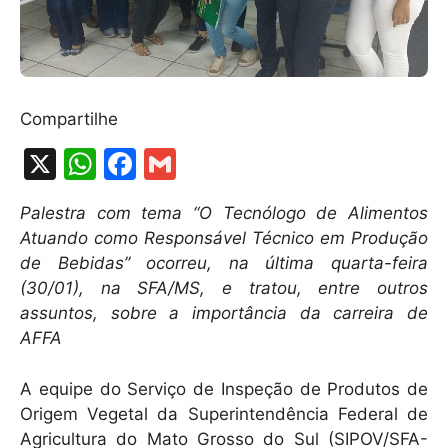
Compartilhe
X
W
F
G
h
a
m
Palestra com tema “O Tecnólogo de Alimentos
at
c
ai
Atuando como Responsável Técnico em Produção
s
e
l
de Bebidas” ocorreu, na última quarta-feira
A
b
(30/01), na SFA/MS, e tratou, entre outros
assuntos, sobre a importância da carreira de
p
o
AFFA
p
o
k
A equipe do Serviço de Inspeção de Produtos de
Origem Vegetal da Superintendência Federal de
Agricultura do Mato Grosso do Sul (SIPOV/SFA-