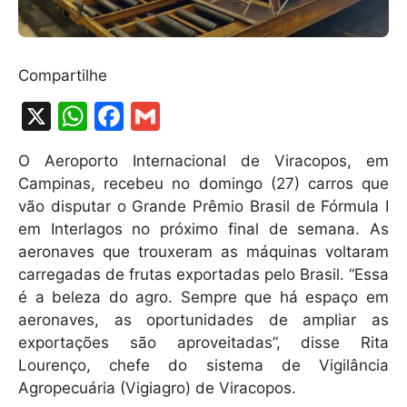
Compartilhe
X
W
F
G
h
a
m
O Aeroporto Internacional de Viracopos, em
at
c
ai
Campinas, recebeu no domingo (27) carros que
s
e
l
vão disputar o Grande Prêmio Brasil de Fórmula I
A
b
em Interlagos no próximo final de semana. As
aeronaves que trouxeram as máquinas voltaram
p
o
carregadas de frutas exportadas pelo Brasil. “Essa
p
o
é a beleza do agro. Sempre que há espaço em
k
aeronaves, as oportunidades de ampliar as
exportações são aproveitadas”, disse Rita
Lourenço, chefe do sistema de Vigilância
Agropecuária (Vigiagro) de Viracopos.