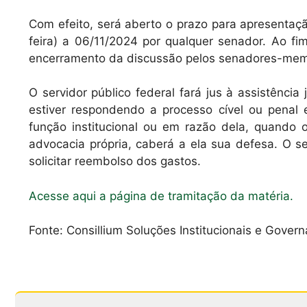
A
b
Com efeito, será aberto o prazo para apresentaç
p
o
feira) a 06/11/2024 por qualquer senador. Ao f
p
o
encerramento da discussão pelos senadores-mem
k
O servidor público federal fará jus à assistência
estiver respondendo a processo cível ou penal 
função institucional ou em razão dela, quando o
advocacia própria, caberá a ela sua defesa. O s
solicitar reembolso dos gastos.
Acesse aqui a página de tramitação da matéria.
Fonte: Consillium Soluções Institucionais e Gover