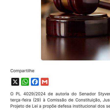
Compartilhe
X
W
F
G
h
a
m
O PL 4029/2024 de autoria do Senador Styve
at
c
ai
terça-feira (29) à Comissão de Constituição, Ju
s
e
l
Projeto de Lei a propõe defesa institucional dos 