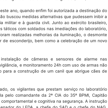
te ano, quando enfim foi autorizada a destinação do
ão buscou medidas alternativas que pudessem inibir a
 militar e à guarda civil. Junto ao exército brasileiro,
os táticos com soldados nas imediações do laboratório,
foram realizadas melhorias da iluminação, o desmonte
r de esconderijo, bem como a celebração de um novo
a instalação de câmeras e sensores de alarme nas
 vigilância, e monitoramento 24h com uso de armas não
to para a construção de um canil que abrigue cães de
do, os vigilantes que prestam serviço no laboratório
rada pelo comandante da 2ª CIA do 35º BPMI, Capitão
, comportamental e cognitiva na segurança. A instrução
rdenador do LFDA, a chefe do SAD e o chefe do NAG,