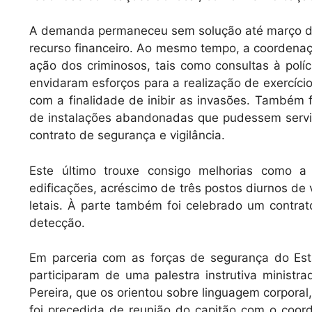
A demanda permaneceu sem solução até março des
recurso financeiro. Ao mesmo tempo, a coordenaç
ação dos criminosos, tais como consultas à polícia
envidaram esforços para a realização de exercíci
com a finalidade de inibir as invasões. Também 
de instalações abandonadas que pudessem servi
contrato de segurança e vigilância.
Este último trouxe consigo melhorias como 
edificações, acréscimo de três postos diurnos de
letais. À parte também foi celebrado um contra
detecção.
Em parceria com as forças de segurança do Esta
participaram de uma palestra instrutiva minist
Pereira, que os orientou sobre linguagem corporal
foi precedida de reunião do capitão com o coo