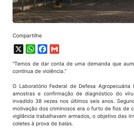
Compartilhe
X
W
F
G
h
a
m
“Temos de dar conta de uma demanda que aume
at
c
ai
contínua de violência.”
s
e
l
A
b
O Laboratório Federal de Defesa Agropecuária 
amostras e confirmação de diagnóstico do vírus
p
o
invadido 38 vezes nos últimos seis anos. Segund
p
o
motivação dos criminosos era o furto de fios de
k
vigilância trabalhavam armados, o objetivo das i
coletes à prova de balas.