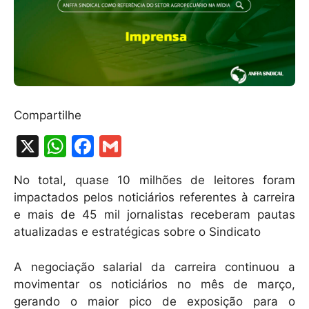
Compartilhe
X
W
F
G
h
a
m
No total, quase 10 milhões de leitores foram
at
c
ai
impactados pelos noticiários referentes à carreira
s
e
l
e mais de 45 mil jornalistas receberam pautas
A
b
atualizadas e estratégicas sobre o Sindicato
p
o
A negociação salarial da carreira continuou a
p
o
movimentar os noticiários no mês de março,
k
gerando o maior pico de exposição para o