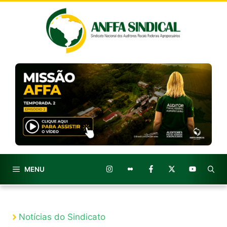
Pular
para
o
conteúdo
MENU
Notícias do Sindicato