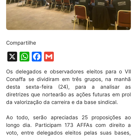
Compartilhe
X
W
F
G
h
a
m
Os delegados e observadores eleitos para o VII
at
c
ai
Conaffa se dividiram em três grupos, na manhã
s
e
l
desta sexta-feira (24), para a analisar as
A
b
diretrizes que nortearão as ações futuras em prol
da valorização da carreira e da base sindical.
p
o
p
o
Ao todo, serão apreciadas 25 proposições ao
k
longo dia. Participam 173 AFFAs com direito a
voto, entre delegados eleitos pelas suas bases,