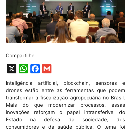
Compartilhe
X
W
F
G
h
a
m
Inteligência artificial, blockchain, sensores e
at
c
ai
drones estão entre as ferramentas que podem
s
e
l
transformar a fiscalização agropecuária no Brasil.
A
b
Mais do que modernizar processos, essas
inovações reforçam o papel intransferível do
p
o
Estado na defesa da sociedade, dos
p
o
consumidores e da saúde pública. O tema foi