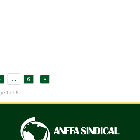
3
…
6
»
ge 1 of 6