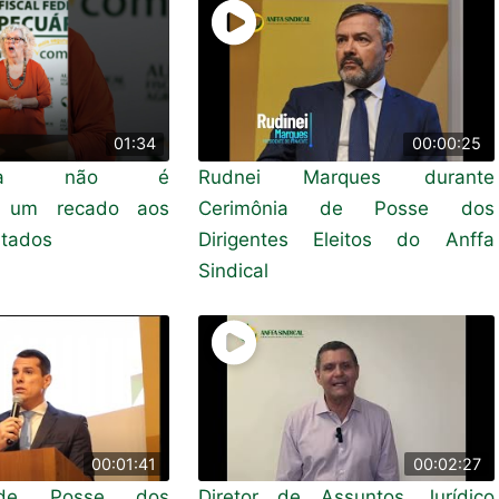
01:34
00:00:25
doria não é
Rudnei Marques durante
: um recado aos
Cerimônia de Posse dos
tados
Dirigentes Eleitos do Anffa
Sindical
00:01:41
00:02:27
 de Posse dos
Diretor de Assuntos Jurídico