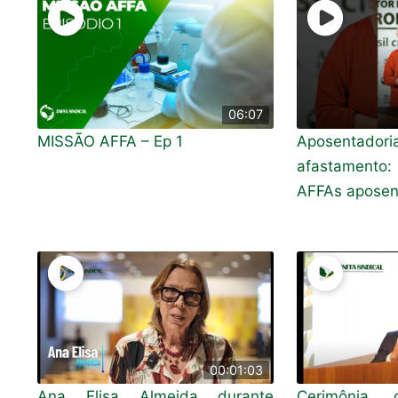
06:07
MISSÃO AFFA – Ep 1
Aposenta
afastamento
AFFAs aposen
00:01:03
Ana Elisa Almeida durante
Cerimônia