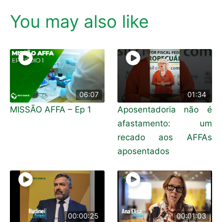
You may also like
06:07
01:34
MISSÃO AFFA – Ep 1
Aposentadoria não é
afastamento: um
recado aos AFFAs
aposentados
00:00:25
00:01:03