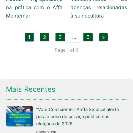
na prática com o Affa
doenças relacionadas
Montemar
à suinocultura
1
2
3
…
6
»
Page 1 of 6
Mais Recentes
“Vote Consciente”: Anffa Sindical alerta
para o peso do serviço público nas
eleições de 2026
06/08/2026