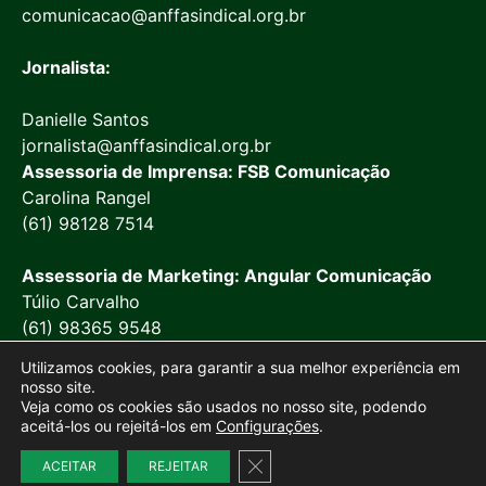
comunicacao@anffasindical.org.br
Jornalista:
Danielle Santos
jornalista@anffasindical.org.br
Assessoria de Imprensa: FSB Comunicação
Carolina Rangel
(61) 98128 7514
Assessoria de Marketing: Angular Comunicação
Túlio Carvalho
(61) 98365 9548
Utilizamos cookies, para garantir a sua melhor experiência em
nosso site.
Veja como os cookies são usados no nosso site, podendo
aceitá-los ou rejeitá-los em
Configurações
.
© 2026 Anffa Sindical
Close GDPR Cookie Banner
ACEITAR
REJEITAR
Site desenvolvido por
Marketing Objetivo