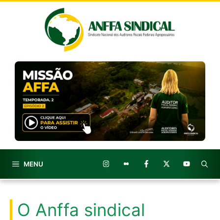
Pular
para
o
conteúdo
MENU
O Anffa sindical