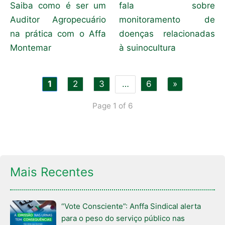
Saiba como é ser um
fala sobre
Auditor Agropecuário
monitoramento de
na prática com o Affa
doenças relacionadas
Montemar
à suinocultura
1
2
3
…
6
»
Page 1 of 6
Mais Recentes
“Vote Consciente”: Anffa Sindical alerta
para o peso do serviço público nas