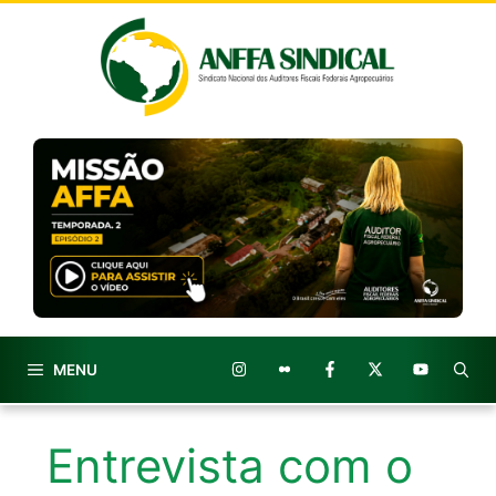
Pular
para
o
conteúdo
MENU
Entrevista com o