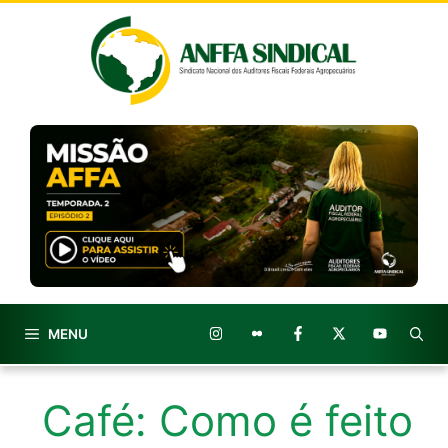
Pular
para
o
conteúdo
MENU
Café: Como é feito