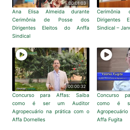
00:01:03
Ana Elisa Almeida durante
Cerimônia
Cerimônia de Posse dos
Dirigentes 
Dirigentes Eleitos do Anffa
Sindical – Ja
Sindical
00:00:32
Concurso para Affas: Saiba
Concurso pa
como é ser um Auditor
como é se
Agropecuário na prática com o
Agropecuário
Affa Dornelles
Affa Fugita