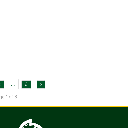
3
…
6
»
ge 1 of 6