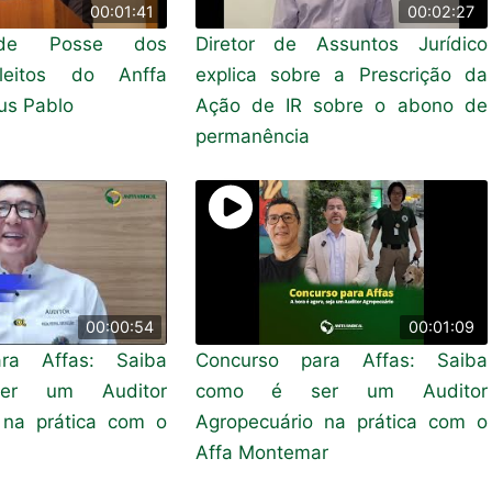
00:01:41
00:02:27
 de Posse dos
Diretor de Assuntos Jurídico
Eleitos do Anffa
explica sobre a Prescrição da
nus Pablo
Ação de IR sobre o abono de
permanência
00:00:54
00:01:09
ra Affas: Saiba
Concurso para Affas: Saiba
r um Auditor
como é ser um Auditor
 na prática com o
Agropecuário na prática com o
Affa Montemar