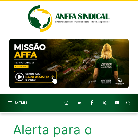
Pular
para
o
conteúdo
MENU
Alerta para o