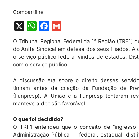
Compartilhe
X
W
F
G
h
a
m
O Tribunal Regional Federal da 1ª Região (TRF1) d
at
c
ai
do Anffa Sindical em defesa dos seus filiados. A
s
e
l
o serviço público federal vindos de estados, Dist
A
b
com o serviço público.
p
o
A discussão era sobre o direito desses servid
p
o
tinham antes da criação da Fundação de Prev
k
(Funpresp). A União e a Funpresp tentaram rev
manteve a decisão favorável.
O que foi decidido?
O TRF1 entendeu que o conceito de “ingresso n
Administração Pública — federal, estadual, distri