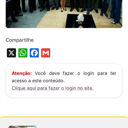
Compartilhe
X
W
F
G
h
a
m
at
c
ai
Atenção:
Você deve fazer o login para ter
s
e
l
acesso a este conteúdo.
A
b
Clique aqui para fazer o login no site.
p
o
p
o
k