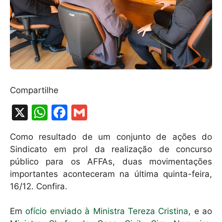
Compartilhe
X
W
F
G
h
a
m
Como resultado de um conjunto de ações do
at
c
ai
Sindicato em prol da realização de concurso
s
e
l
público para os AFFAs, duas movimentações
A
b
importantes aconteceram na última quinta-feira,
16/12. Confira.
p
o
p
o
Em
ofício enviado à Ministra Tereza Cristina
, e ao