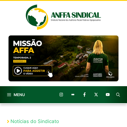
Pular
para
o
conteúdo
MENU
Notícias do Sindicato