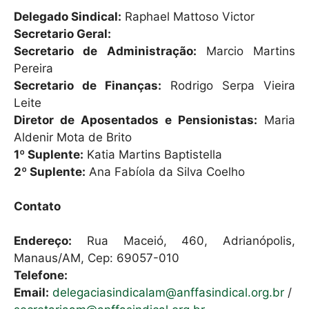
h
a
m
Delegado Sindical:
Raphael Mattoso Victor
at
c
ai
Secretario Geral:
s
e
l
Secretario de Administração:
Marcio Martins
A
b
Pereira
Secretario de Finanças:
Rodrigo Serpa Vieira
p
o
Leite​​​​​​​
p
o
Diretor de Aposentados e Pensionistas:
Maria
k
Aldenir Mota de Brito​​​​​​​
1º Suplente:
Katia Martins Baptistella​​​​​​​
2º Suplente:
Ana Fabíola da Silva Coelho
Contato
Endereço:
Rua Maceió, 460, Adrianópolis,
Manaus/AM, Cep: 69057-010
Telefone:
Email:
delegaciasindicalam@anffasindical.org.br
/