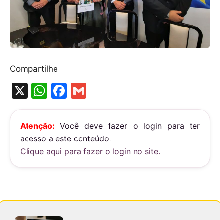
Compartilhe
X
W
F
G
h
a
m
at
c
ai
Atenção:
Você deve fazer o login para ter
s
e
l
acesso a este conteúdo.
A
b
Clique aqui para fazer o login no site.
p
o
p
o
k