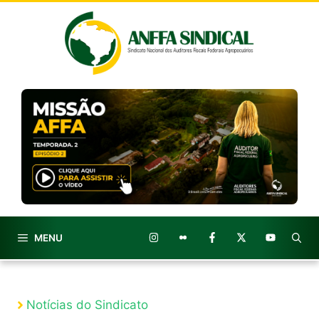
Pular
para
o
conteúdo
MENU
Notícias do Sindicato