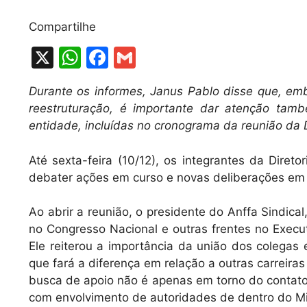
Compartilhe
X
W
F
G
h
a
m
Durante os informes, Janus Pablo disse que, em
at
c
ai
reestruturação, é importante dar atenção tam
s
e
l
entidade, incluídas no cronograma da reunião da 
A
b
Até sexta-feira (10/12), os integrantes da Direto
p
o
debater ações em curso e novas deliberações em t
p
o
k
Ao abrir a reunião, o presidente do Anffa Sindica
no Congresso Nacional e outras frentes no Execu
Ele reiterou a importância da união dos colegas
que fará a diferença em relação a outras carreiras
busca de apoio não é apenas em torno do contat
com envolvimento de autoridades de dentro do Mini