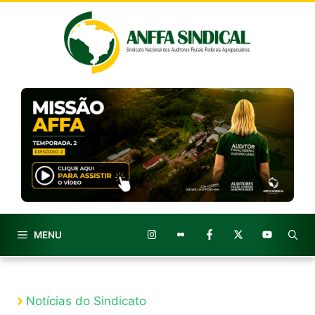
Pular
para
o
conteúdo
MENU
Notícias do Sindicato