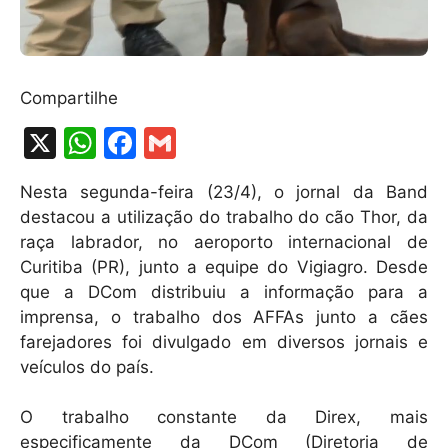
Compartilhe
X
W
F
G
h
a
m
Nesta segunda-feira (23/4), o jornal da Band
at
c
ai
destacou a utilização do trabalho do cão Thor, da
s
e
l
raça labrador, no aeroporto internacional de
A
b
Curitiba (PR), junto a equipe do Vigiagro. Desde
que a DCom distribuiu a informação para a
p
o
imprensa, o trabalho dos AFFAs junto a cães
p
o
farejadores foi divulgado em diversos jornais e
k
veículos do país.
O trabalho constante da Direx, mais
especificamente da DCom (Diretoria de