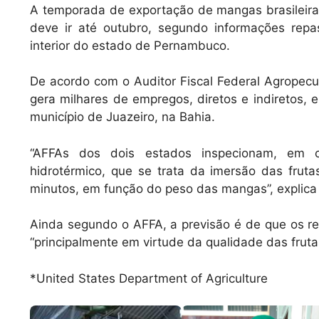
A
b
A temporada de exportação de mangas brasileiras 
deve ir até outubro, segundo informações rep
p
o
interior do estado de Pernambuco.
p
o
k
De acordo com o Auditor Fiscal Federal Agropecuá
gera milhares de empregos, diretos e indiretos
município de Juazeiro, na Bahia.
“AFFAs dos dois estados inspecionam, em c
hidrotérmico, que se trata da imersão das fru
minutos, em função do peso das mangas”, explica
Ainda segundo o AFFA, a previsão é de que os r
“principalmente em virtude da qualidade das fruta
*United States Department of Agriculture