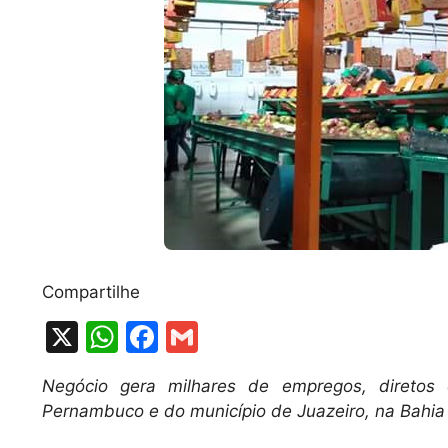
Compartilhe
X
W
F
G
h
a
m
Negócio gera milhares de empregos, diretos
at
c
ai
Pernambuco e do município de Juazeiro, na Bahia
s
e
l