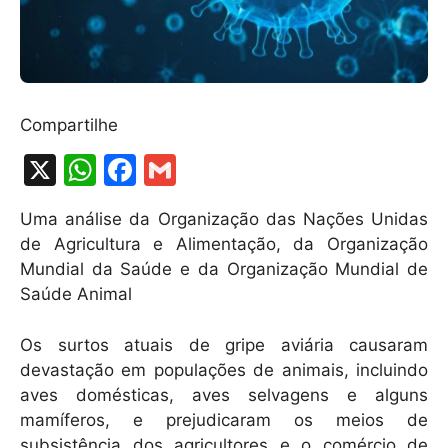
Compartilhe
X
W
F
G
h
a
m
Uma análise da Organização das Nações Unidas
at
c
ai
de Agricultura e Alimentação, da Organização
s
e
l
Mundial da Saúde e da Organização Mundial de
A
b
Saúde Animal
p
o
Os surtos atuais de gripe aviária causaram
p
o
devastação em populações de animais, incluindo
k
aves domésticas, aves selvagens e alguns
mamíferos, e prejudicaram os meios de
subsistência dos agricultores e o comércio de